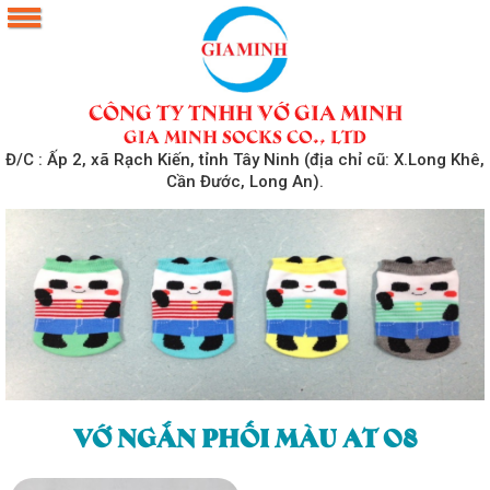
CÔNG TY TNHH VỚ GIA MINH
Gia Minh Socks Co., Ltd
Đ/C : Ấp 2, xã Rạch Kiến, tỉnh Tây Ninh (địa chỉ cũ: X.Long Khê,
Cần Đước, Long An).
VỚ NGẮN PHỐI MÀU AT 08